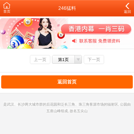
246猛料
首页
返回
上一页
第1页
下一页
返回首页
是武汉、长沙两大城市群的后花园和泛长三角、珠三角客源市场的辐射区, 公园由
五座山峰组成, 故名五尖山