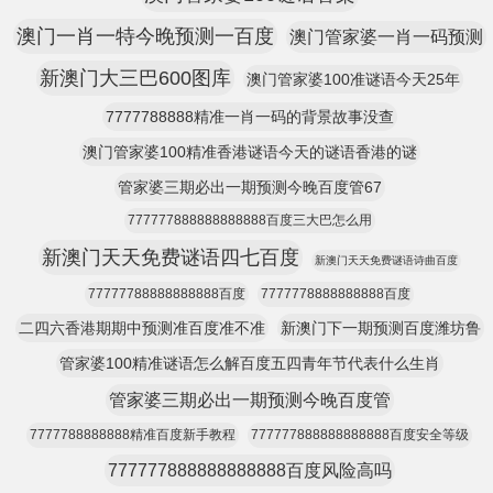
澳门一肖一特今晚预测一百度
澳门管家婆一肖一码预测
新澳门大三巴600图库
澳门管家婆100准谜语今天25年
7777788888精准一肖一码的背景故事没查
澳门管家婆100精准香港谜语今天的谜语香港的谜
管家婆三期必出一期预测今晚百度管67
777777888888888888百度三大巴怎么用
新澳门天天免费谜语四七百度
新澳门天天免费谜语诗曲百度
77777788888888888百度
7777778888888888百度
二四六香港期期中预测准百度准不准
新澳门下一期预测百度潍坊鲁
管家婆100精准谜语怎么解百度五四青年节代表什么生肖
管家婆三期必出一期预测今晚百度管
7777788888888精准百度新手教程
777777888888888888百度安全等级
777777888888888888百度风险高吗