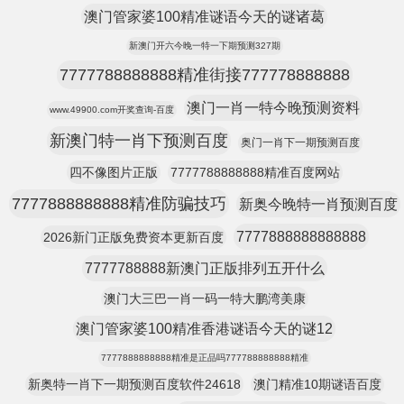
澳门管家婆100精准谜语今天的谜诸葛
新澳门开六今晚一特一下期预测327期
7777788888888精准街接777778888888
澳门一肖一特今晚预测资料
www.49900.com开奖查询-百度
新澳门特一肖下预测百度
奥门一肖下一期预测百度
四不像图片正版
7777788888888精准百度网站
7777888888888精准防骗技巧
新奥今晚特一肖预测百度
7777888888888888
2026新门正版免费资本更新百度
7777788888新澳门正版排列五开什么
澳门大三巴一肖一码一特大鹏湾美康
澳门管家婆100精准香港谜语今天的谜12
7777888888888精准是正品吗777788888888精准
新奥特一肖下一期预测百度软件24618
澳门精准10期谜语百度