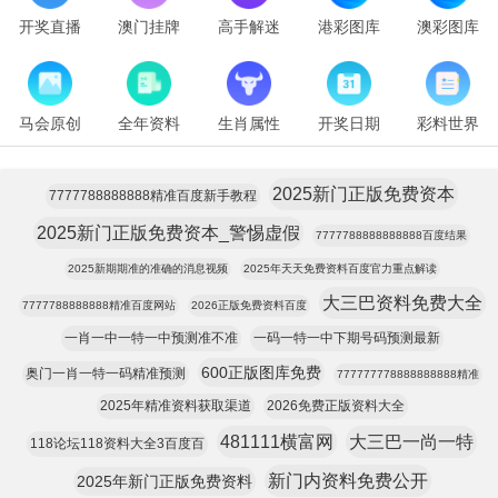
开奖直播
澳门挂牌
高手解迷
港彩图库
澳彩图库
马会原创
全年资料
生肖属性
开奖日期
彩料世界
2025新门正版免费资本
7777788888888精准百度新手教程
2025新门正版免费资本_警惕虚假
7777788888888888百度结果
2025新期期准的准确的消息视频
2025年天天免费资料百度官力重点解读
大三巴资料免费大全
7777788888888精准百度网站
2026正版免费资料百度
一肖一中一特一中预测准不准
一码一特一中下期号码预测最新
600正版图库免费
奥门一肖一特一码精准预测
777777778888888888精准
2025年精准资料获取渠道
2026免费正版资料大全
481111横富网
大三巴一尚一特
118论坛118资料大全3百度百
新门内资料免费公开
2025年新门正版免费资料