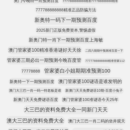
奥门今晚特一肖预测百度
7777888888888精准777788888888精准
777788888888精准正品防骗方法
新奥特一码下一期预测百度
2025新门正版免费资本,警惕虚假
新奥门特一肖下一期预测百度上海敏
澳门管家婆100精准香港谜好天天徐
二四六期期中预测准百度一下
管家婆三期必出一期预测今晚百度管
7777788888888精准管家112
管家婆白小姐期期准预测100
77778888
澳门管家婆100谜语是谁发明的
新奥特一下一期预测百度
澳门大三巴一肖一码一特老板是谁
新澳门天天免费谜语10期-百度小兔子
新澳门天天免费谜语百度
澳门管家婆100准谜语今天25年
大三巴的资料免费大全一同新门天天
澳大三巴的资料免费大全
澳门大三巴一肖二码的坐井观天