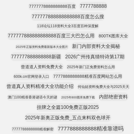
7777788888
7777778888888888百度
777777888888888888百度怎么搜
118论坛118资料大全3百度百种深度解
777777888888888888百度三大巴怎么用
800TK图库大全
新门内部资料大全揭秘
2025年正版资料免费最新版本大全图片
777777888888888新疆
2026广州传真猜特诗第17期
曾道道人资料免费大全
2025年新门正免费资料怎么用
7777888888888精准百度网站怎么用
600k.cm官网登录入口
曾道真人资料精准大全功能介绍
何仙姑资料兔费大全与2025天天
内部绝密资料
澳门100精准香港谜语今天的谜
2025年800图库免费下载
挂牌之全篇100免费正版2025
2025年新奥正版免费_五点来料双色球开
7777888888888精准靠谱吗
7777788888888精准解密