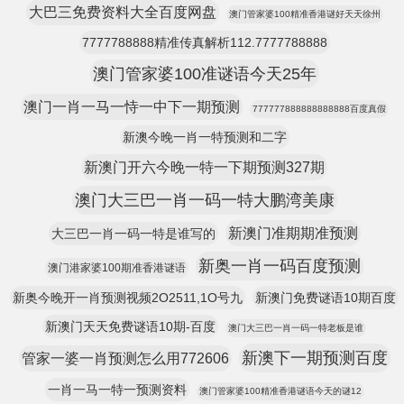
大巴三免费资料大全百度网盘
澳门管家婆100精准香港谜好天天徐州
7777788888精准传真解析112.7777788888
澳门管家婆100准谜语今天25年
澳门一肖一马一恃一中下一期预测
777777888888888888百度真假
新澳今晚一肖一特预测和二字
新澳门开六今晚一特一下期预测327期
澳门大三巴一肖一码一特大鹏湾美康
新澳门准期期准预测
大三巴一肖一码一特是谁写的
新奥一肖一码百度预测
澳门港家婆100期准香港谜语
新奥今晚开一肖预测视频2O2511,1O号九
新澳门免费谜语10期百度
新澳门天天免费谜语10期-百度
澳门大三巴一肖一码一特老板是谁
新澳下一期预测百度
管家一婆一肖预测怎么用772606
一肖一马一特一预测资料
澳门管家婆100精准香港谜语今天的谜12