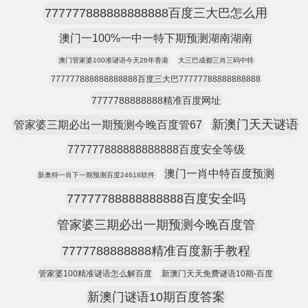
777777888888888888百度三大巴怎么用
澳门一100%一中一特下期预测湖南湖南
澳门管家婆100准谜语今天26年香港
大三巴成都三肖三码中特
777777888888888888百度三大巴77777788888888888
7777788888888精准百度网址
新澳门天天谜语
管家婆三期必出一期预测今晚百度管67
777777888888888888百度安全等级
澳门一肖中特百度预测
新奥特一肖下一期预测百度24618软件
77777788888888888百度安全吗
管家婆三期必出一期预测今晚百度管
7777788888888精准百度新手教程
管家婆100精准谜语怎么解百度
新澳门天天免费谜语10期-百度
新澳门谜语10期百度答案