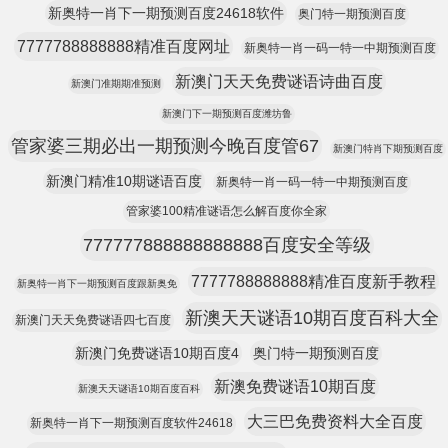
新奥特一肖下一期预测百度24618软件
奥门特一期预测百度
7777788888888精准百度网址
新奥特一肖一码一特一中期预测百度
新澳门天天免费谜语诗曲百度
新澳门准期期准预测
新澳门下一期预测百度潍坊鲁
管家婆三期必出一期预测今晚百度管67
新澳门特肖下期预测百度
新澳门精准10期谜语百度
新奥特一肖一码一特一中期预测百度
管家婆100精准谜语怎么解百度你全家
777777888888888888百度安全等级
7777788888888精准百度新手教程
新奥特一肖下一期预测百度跟新奥免
新澳天天谜语10期百度百科大全
新澳门天天免费谜语四七百度
新澳门免费谜语10期百度4
奥门特一期预测百度
新澳免费谜语10期百度
新澳天天谜语10期百度百科
大三巴免费资料大全百度
新奥特一肖下一期预测百度软件24618