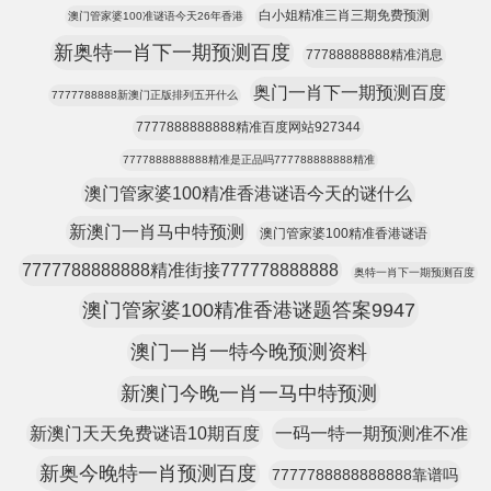
白小姐精准三肖三期免费预测
澳门管家婆100准谜语今天26年香港
新奥特一肖下一期预测百度
77788888888精准消息
奥门一肖下一期预测百度
7777788888新澳门正版排列五开什么
7777888888888精准百度网站927344
7777888888888精准是正品吗777788888888精准
澳门管家婆100精准香港谜语今天的谜什么
新澳门一肖马中特预测
澳门管家婆100精准香港谜语
7777788888888精准街接777778888888
奥特一肖下一期预测百度
澳门管家婆100精准香港谜题答案9947
澳门一肖一特今晚预测资料
新澳门今晚一肖一马中特预测
新澳门天天免费谜语10期百度
一码一特一期预测准不准
新奥今晚特一肖预测百度
7777788888888888靠谱吗