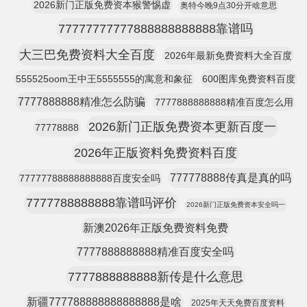
2026新门正版免费资本猴警惕虚
奥特今晚9点30分开啥意思
77777777777888888888888靠谱吗
大三巴免费资料大全百度
2026年最新免费资料大全百度
555525oom王中王5555555的寓意和象征
600图库免费资料百度
7777888888精准怎么防骗
7777888888888精准百度怎么用
2026新门正版免费资本更新百度一
77778888
2026年正版资料免费资料百度
777778888传真是真的吗
77777788888888888百度安全吗
7777788888888靠谱吗评价
2026新门正版免费资本安全吗一
新澳2026年正版免费资料免费
7777888888888精准百度安全吗
7777888888888新传是什么意思
新疆777788888888888888是啥
2025年天天免费百度资料