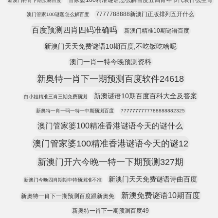
管家婆100精准谜语怎么解百度五四青年节代表什么生肖
新澳门特肖下期预测百度
7777788888新澳门正版排列五开什么
澳门管家100谜题怎么解百度
百度预测四肖四码准确吗
新澳门精准10期谜语百度
新澳门天天免费谜语10期百度,不吃饭吃啥呢
澳门一肖一特今晚预测资料
新奥特一肖下一期预测百度软件24618
新澳谜语10期百度百科大全及答案
白小姐精准三肖三期免费预测
新奥特一肖一码一特一中期预测百度
7777777777788888882325
澳门管家婆100精准香港谜语今天的谜什么
澳门管家婆100精准香港谜语今天的谜12
新澳门开六今晚一特一下期预测327期
新澳门天天免费谜语诗曲百度
新澳门今晚四肖期期中特预测准不准
新澳免费谜语10期百度
新奥特一肖下一期预测百度跟新奥免
新奥特一肖下一期预测百度49