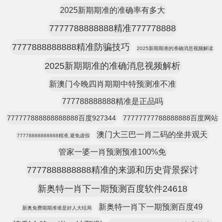
2025新期期准的准确率有多大
7777788888888精准777778888
7777888888888精准防骗技巧
2025新期期准的准确消息视频解读
2025新期期准的准确消息视频解析
新澳门今晚四肖期期中特预测准不准
777788888888精准是正品吗
777777888888888888百度927344
77777777788888888百度网站
澳门大三巴一肖二码的坐井观天
77778888888888精准,避免虚假
管家一婆一肖预测预准100%免
7777888888888精准的来源和历史背景探讨
新奥特一肖下一期预测百度软件24618
新奥特一肖下一期预测百度49
新奥免费期期准谁是好人大结局