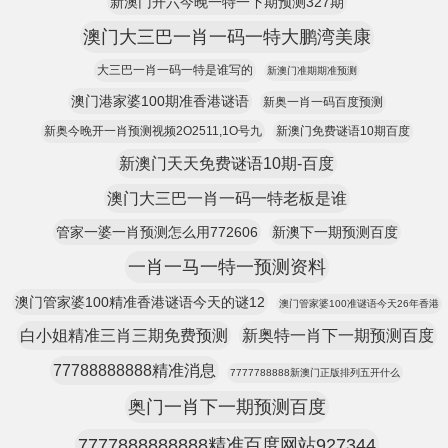
新澳门开六今晚一特一下期预测327期
澳门大三巴一肖一码一特大鹏湾美康
大三巴一肖一码一特是谁写的
新澳门准期期准预测
澳门港家婆100期准香港谜语
新奥一肖一码百度预测
新奥今晚开一肖预测视频2O2511,1O号九
新澳门免费谜语10期百度
新澳门天天免费谜语10期-百度
澳门大三巴一肖一码一特老板是谁
管家一婆一肖预测怎么用772606
新澳下一期预测百度
一肖一马一特一预测资料
澳门管家婆100精准香港谜语今天的谜12
澳门管家婆100准谜语今天26年香港
白小姐精准三肖三期免费预测
新奥特一肖下一期预测百度
77788888888精准消息
7777788888新澳门正版排列五开什么
奥门一肖下一期预测百度
7777888888888精准百度网站927344