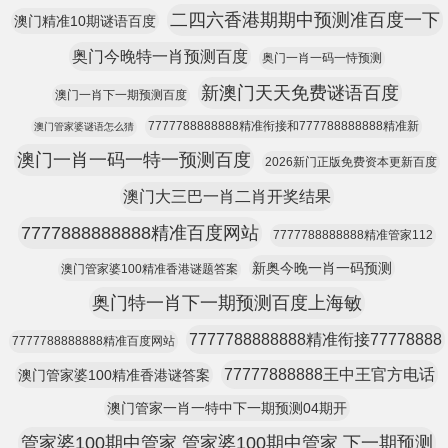
二四六香港期期中预测准百度一下
澳门精准10期谜语百度
奥门今晚特一肖预测百度
奥门一肖一码一恃预测
新澳门天天免费谜语百度
澳门一肖下一期预测百度
7777788888888精准衔接和777788888888精准新
澳门管家婆谜语怎么猜
澳门一肖一码一特一预测百度
2026新门正版免费资本更新百度
澳门大三巴一肖二肖开奖结果
7777888888888精准百度网站
7777788888888精准管家112
新奥今晚一肖一码预测
澳门管家婆100精准香港谜题答案
奥门特一肖下一期预测百度上海敏
7777788888888精准衔接77778888
7777788888888精准百度网站
77777888888王中王官方电话
澳门管家婆100精准香港谜答案
澳门管家一肖一特中下一期预测04期开
管家婆100期中管家 管家婆100期中管家 下一期预测