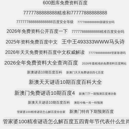
600图库免费资料百度
7777788888888精准和77777888888888
777777888888888888百度安全等级
7777888888888新疆安全吗
2026年免费资料公开百度一下
77777888888888精准百度安全吗
王中王493333WWW马头诗
2025年资料免费百度中文
2026年天天免费资料百度中文权威解读
7777888888888管家靠谱吗
2026全年免费资料大全查询百度
2026年最精准的免费资料百度网站
新澳谜语10期百度百科
新澳门天天免费谜语四七百度
新澳天天谜语10期百度百科大全
新澳门免费谜语10期百度4
新澳门下一期预测百度潍坊鲁
新澳天天谜语10期百度百科
澳彩今晚一肖一特预测
新澳门特肖下期预测百度
管家婆100精准谜语怎么解百度你全家
管家婆100精准谜语怎么解百度五四青年节代表什么生