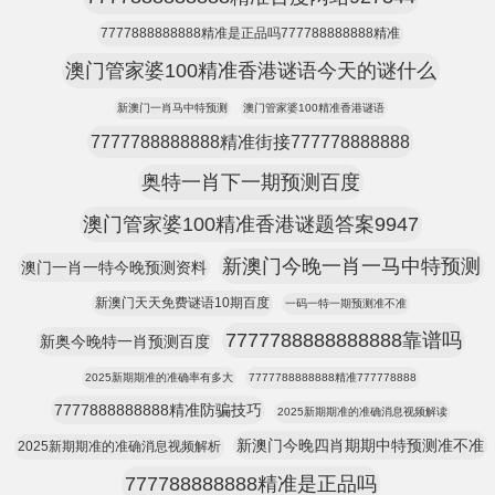
7777888888888精准是正品吗777788888888精准
澳门管家婆100精准香港谜语今天的谜什么
新澳门一肖马中特预测
澳门管家婆100精准香港谜语
7777788888888精准街接777778888888
奥特一肖下一期预测百度
澳门管家婆100精准香港谜题答案9947
新澳门今晚一肖一马中特预测
澳门一肖一特今晚预测资料
新澳门天天免费谜语10期百度
一码一特一期预测准不准
7777788888888888靠谱吗
新奥今晚特一肖预测百度
2025新期期准的准确率有多大
7777788888888精准777778888
7777888888888精准防骗技巧
2025新期期准的准确消息视频解读
新澳门今晚四肖期期中特预测准不准
2025新期期准的准确消息视频解析
777788888888精准是正品吗