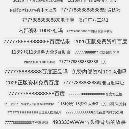
2026新门正版免费资本百度
2025新门正版免费资本,警惕虚假
7777788888888888防骗技巧
内部资料100%真中怎么弄
7777888888888来电干嘛
澳门广八二站1
内部资料100%准吗
7777788888888精准百度新手教程
7777788888888888百度结果
2026正版免费资料百度
118论坛118资料大全3百度百
7777788888精准防骗靠谱吗
77777788888888888百度
内部资料最准100%准吗
7777788888888百度正品吗
免费内部资料100%准吗
2026正版资料免费百度
7777788888888精准百度网址
7777778888888888百度
777777888888888888百度怎么搜
118论坛118资料大全3百度百料深度解
118论坛118资料大全3百度百种深度解
7777888888888精准百度网站怎么用
777777888888888888百度三大巴怎么用
493333WWW马头诗背后的故事
7777888888888精准靠谱吗