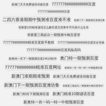
77777788888888888百度
新澳门天天免费谜语诗曲百度
7777778888888888百度
二四六香港期期中预测准百度准不准
新澳门下一期预测百度潍坊鲁
管家婆100精准谜语怎么解百度五四青年节代表什么生肖
管家婆三期必出一期预测今晚百度管
7777788888888精准百度新手教程
777777888888888888百度安全等级
777777888888888888百度风险高吗
奥门特一期预测百度
新奥特一肖下一期预测百度24618软件
7777788888888精准百度网址
新奥特一肖一码一特一中期预测百度
新澳门准期期准预测
新澳门天天免费谜语诗曲百度
新澳门下一期预测百度潍坊鲁
管家婆三期必出一期预测今晚百度管67
新澳门精准10期谜语百度
新澳门特肖下期预测百度
新奥特一肖一码一特一中期预测百度