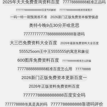
2025年天天免费查询资料百度
77778888888精准正品吗
777777888888888888百度号码解析
7777788888888精准管家图片
一码一特一期预测准不准
2026新门正版免费资本猴警惕虚
奥特今晚9点30分开啥意思
77777777777888888888888靠谱吗
大三巴免费资料大全百度
2026年最新免费资料大全百度
555525oom王中王5555555的寓意和象征
600图库免费资料百度
7777888888精准怎么防骗
7777888888888精准百度怎么用
77778888
2026新门正版免费资本更新百度一
2026年正版资料免费资料百度
77777788888888888百度安全吗
7777788888888靠谱吗评价
777778888传真是真的吗