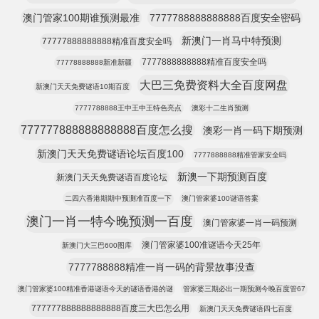
澳门管家100期谁预测最准
7777788888888888百度安全密码
新澳门一肖马中特预测
77777888888888精准百度安全吗
7777888888888精准百度安全吗
77778888888新准新疆
大巴三免费资料大全百度网盘
新澳门天天免费谜语10期百度
7777788888王中王中王特色亮点
澳彩十二生肖预测
777777888888888888百度怎么搜
澳彩一肖一码下期预测
新澳门天天免费谜语论坛百度100
7777888888精准管家安全吗
新澳一下期预测百度
新澳门天天免费谜语百度论坛
二四六香港期期中预测准百度一下
澳门管家婆100谜语答案
澳门一肖一特今晚预测一百度
澳门管家婆一肖一码预测
澳门管家婆100准谜语今天25年
新澳门大三巴600图库
7777788888精准一肖一码的背景故事没查
澳门管家婆100精准香港谜语今天的谜语香港的谜
管家婆三期必出一期预测今晚百度管67
777777888888888888百度三大巴怎么用
新澳门天天免费谜语四七百度