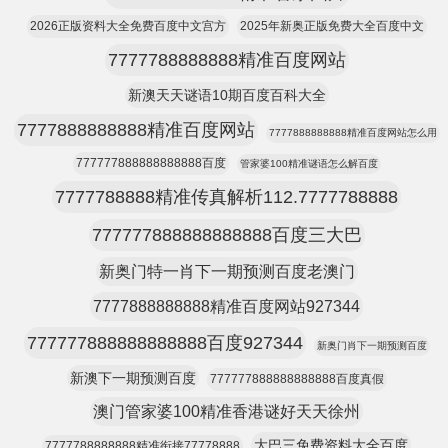
2026正版资料大全免费百度中文宫方
2025年新奥正版免费大全百度中文
7777788888888精准百度网站
新澳天天谜语10期百度百科大全
7777888888888精准百度网站
7777888888888精准百度网站怎么用
777777888888888888百度
管家婆100精准谜语怎么解百度
7777788888精准传真解析112.7777788888
777777888888888888百度三大巴
新奥门特一肖下一期预测百度老澳门
7777888888888精准百度网站927344
777777888888888888百度927344
新奥门肖下一期预测百度
新澳下一期预测百度
777777888888888888百度真假
澳门管家婆100精准香港谜好天天徐州
大巴三免费资料大全百度
7777788888888精准衔接77778888