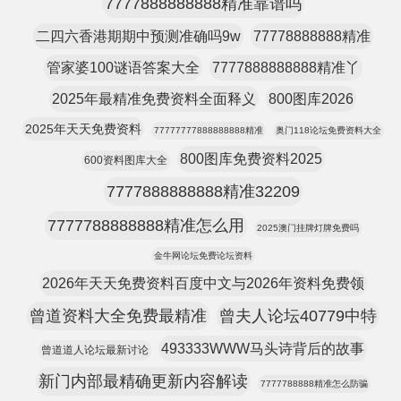
7777888888888精准靠谱吗
二四六香港期期中预测准确吗9w
77778888888精准
管家婆100谜语答案大全
7777888888888精准丫
2025年最精准免费资料全面释义
800图库2026
2025年天天免费资料
77777777888888888精准
奥门118论坛免费资料大全
800图库免费资料2025
600资料图库大全
7777888888888精准32209
7777788888888精准怎么用
2025澳门挂牌灯牌免费吗
金牛网论坛免费论坛资料
2026年天天免费资料百度中文与2026年资料免费领
曾道资料大全免费最精准
曾夫人论坛40779中特
493333WWW马头诗背后的故事
曾道道人论坛最新讨论
新门内部最精确更新内容解读
7777788888精准怎么防骗