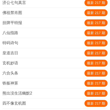
济公七句真言
最新
217
期
佛祖禁肖图
最新
217
期
挂牌平特报
最新
217
期
八仙指路
最新
217
期
特码诗句
最新
217
期
皇道吉日
最新
217
期
玄机妙语
最新
217
期
六合头条
最新
217
期
铁板神算
最新
217
期
熊出没生活幽默2
最新
217
期
四不像玄机图
最新
217
期