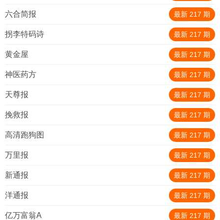
六合简报
最新
217
期
拐李特码诗
最新
217
期
黄金屋
最新
217
期
神医药方
最新
217
期
天尊报
最新
217
期
挽救报
最新
217
期
高清跑狗图
最新
217
期
万里报
最新
217
期
新通报
最新
217
期
洋通报
最新
217
期
亿万富翁A
最新
217
期