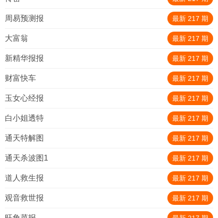
周易预测报
最新
217
期
大富翁
最新
217
期
新精华报报
最新
217
期
财富快车
最新
217
期
玉女心经报
最新
217
期
白小姐透特
最新
217
期
通天特解图
最新
217
期
通天杀波图1
最新
217
期
道人救生报
最新
217
期
观音救世报
最新
217
期
旺角菜报