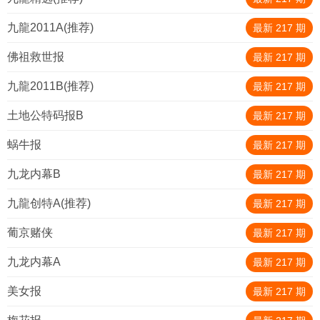
九龍2011A(推荐)
最新
217
期
佛祖救世报
最新
217
期
九龍2011B(推荐)
最新
217
期
土地公特码报B
最新
217
期
蜗牛报
最新
217
期
九龙内幕B
最新
217
期
九龍创特A(推荐)
最新
217
期
葡京赌侠
最新
217
期
九龙内幕A
最新
217
期
美女报
最新
217
期