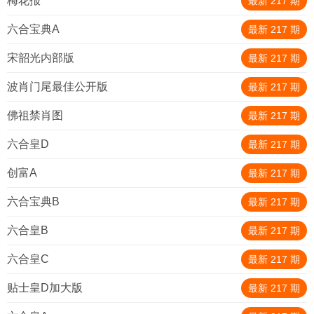
梅花报
最新
217
期
六合宝典A
最新
217
期
宋韶光内部版
最新
217
期
波肖门尾最佳公开版
最新
217
期
佛祖禁肖图
最新
217
期
六合皇D
最新
217
期
创富A
最新
217
期
六合宝典B
最新
217
期
六合皇B
最新
217
期
六合皇C
最新
217
期
贴士皇D加大版
最新
217
期