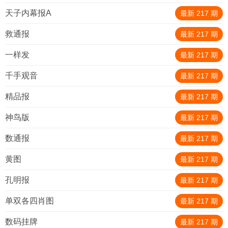
天子内幕报A
最新
217
期
救通报
最新
217
期
一样发
最新
217
期
千手观音
最新
217
期
精品报
最新
217
期
神鸟版
最新
217
期
数通报
最新
217
期
黄图
最新
217
期
孔明报
最新
217
期
单双各四肖图
最新
217
期
数码挂牌
最新
217
期