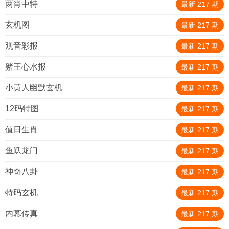
两肖中特
最新
217
期
玄机图
最新
217
期
观音彩报
最新
217
期
赌王心水报
最新
217
期
小黄人幽默玄机
最新
217
期
12码特图
最新
217
期
值日生肖
最新
217
期
鱼跃龙门
最新
217
期
神奇八卦
最新
217
期
特码玄机
最新
217
期
内幕传真
最新
217
期