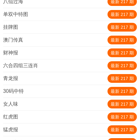
八仙过海
最新
217
期
单双中特图
最新
217
期
挂牌图
最新
217
期
澳门传真
最新
217
期
财神报
最新
217
期
六合四组三连肖
最新
217
期
青龙报
最新
217
期
30码中特
最新
217
期
女人味
最新
217
期
红虎图
最新
217
期
猛虎报
最新
217
期