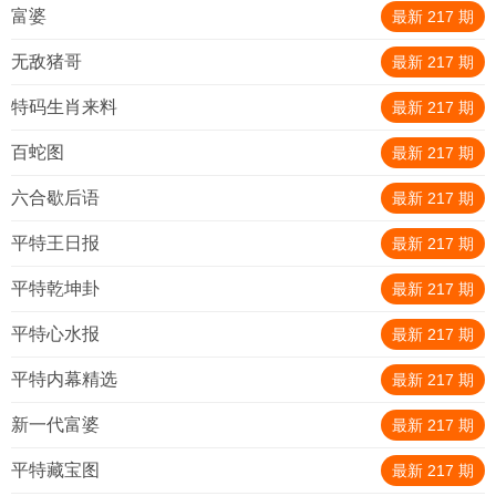
富婆
最新
217
期
无敌猪哥
最新
217
期
特码生肖来料
最新
217
期
百蛇图
最新
217
期
六合歇后语
最新
217
期
平特王日报
最新
217
期
平特乾坤卦
最新
217
期
平特心水报
最新
217
期
平特内幕精选
最新
217
期
新一代富婆
最新
217
期
平特藏宝图
最新
217
期