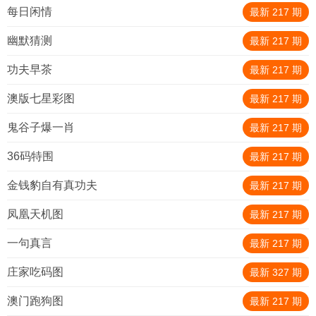
每日闲情
最新
217
期
幽默猜测
最新
217
期
功夫早茶
最新
217
期
澳版七星彩图
最新
217
期
鬼谷子爆一肖
最新
217
期
36码特围
最新
217
期
金钱豹自有真功夫
最新
217
期
凤凰天机图
最新
217
期
一句真言
最新
217
期
庄家吃码图
最新
327
期
澳门跑狗图
最新
217
期