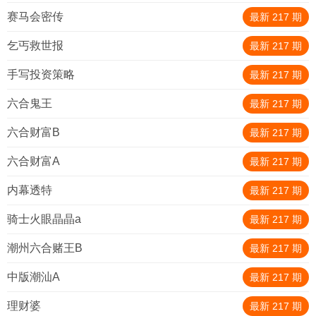
赛马会密传
最新
217
期
乞丐救世报
最新
217
期
手写投资策略
最新
217
期
六合鬼王
最新
217
期
六合财富B
最新
217
期
六合财富A
最新
217
期
内幕透特
最新
217
期
骑士火眼晶晶a
最新
217
期
潮州六合赌王B
最新
217
期
中版潮汕A
最新
217
期
理财婆
最新
217
期