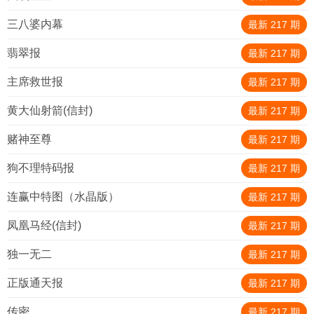
三八婆内幕
最新
217
期
翡翠报
最新
217
期
主席救世报
最新
217
期
黄大仙射箭(信封)
最新
217
期
赌神至尊
最新
217
期
狗不理特码报
最新
217
期
连赢中特图（水晶版）
最新
217
期
凤凰马经(信封)
最新
217
期
独一无二
最新
217
期
正版通天报
最新
217
期
传密
最新
217
期