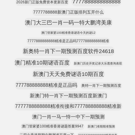
7777888888888888
2026新门正版免费资本更新百度
7777788888新澳门正版排列五开什么
澳门大三巴一肖一码一特大鹏湾美康
澳门管家婆100精准香港谜语今天的谜12
7777888888888精准是正品吗777788888888精准
新奥特一肖下一期预测百度软件24618
澳门精准10期谜语百度
新澳门历史开奖记录大乐透查询表双
新澳门天天免费谜语10期百度
777788888888精准是正品吗
奥特一肖下一期预测百度
新澳门特一肖下一期预测百度新澳门
7777788888888精准衔接和777788888888精准新
澳门一肖一马一恃一中下一期预测
澳门管家婆100精准香港谜题答案9947
新澳门准期期准预测