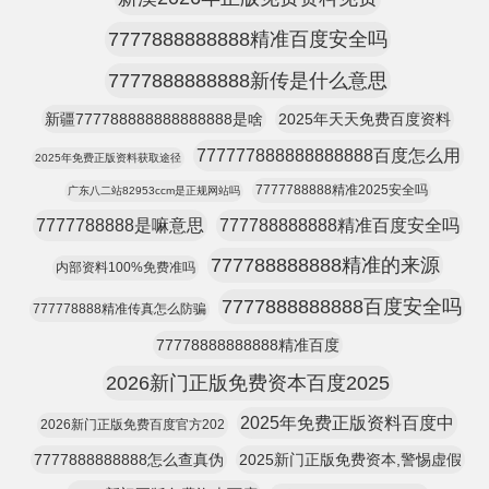
7777888888888精准百度安全吗
7777888888888新传是什么意思
新疆777788888888888888是啥
2025年天天免费百度资料
777777888888888888百度怎么用
2025年免费正版资料获取途径
7777788888精准2025安全吗
广东八二站82953ccm是正规网站吗
7777788888是嘛意思
777788888888精准百度安全吗
777788888888精准的来源
内部资料100%免费准吗
7777888888888百度安全吗
777778888精准传真怎么防骗
77778888888888精准百度
2026新门正版免费资本百度2025
2025年免费正版资料百度中
2026新门正版免费百度官方202
7777888888888怎么查真伪
2025新门正版免费资本,警惕虚假