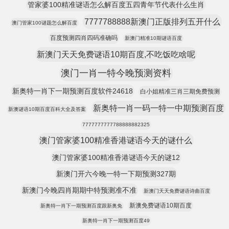
管家婆100精准谜语怎么解百度五四青年节代表什么生肖
7777788888新澳门正版排列五开什么
澳门管家100谜题怎么解百度
百度预测四肖四码准确吗
新澳门精准10期谜语百度
新澳门天天免费谜语10期百度,不吃饭吃啥呢
澳门一肖一特今晚预测资料
新奥特一肖下一期预测百度软件24618
白小姐精准三肖三期免费预测
新奥特一肖一码一特一中期预测百度
新澳谜语10期百度百科大全及答案
7777777777788888882325
澳门管家婆100精准香港谜语今天的谜什么
澳门管家婆100精准香港谜语今天的谜12
新澳门开六今晚一特一下期预测327期
新澳门今晚四肖期期中特预测准不准
新澳门天天免费谜语诗曲百度
新澳免费谜语10期百度
新奥特一肖下一期预测百度跟新奥免
新奥特一肖下一期预测百度49