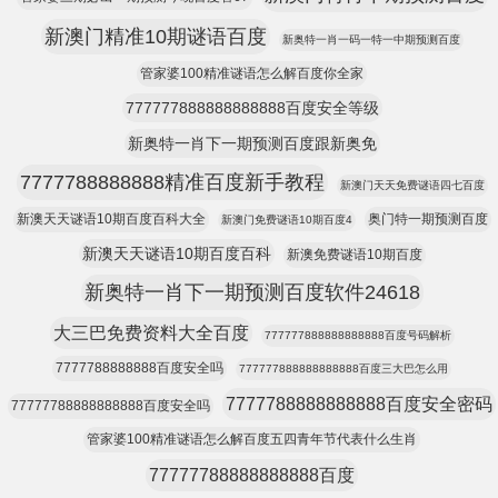
新澳门精准10期谜语百度
新奥特一肖一码一特一中期预测百度
管家婆100精准谜语怎么解百度你全家
777777888888888888百度安全等级
新奥特一肖下一期预测百度跟新奥免
7777788888888精准百度新手教程
新澳门天天免费谜语四七百度
新澳天天谜语10期百度百科大全
奥门特一期预测百度
新澳门免费谜语10期百度4
新澳天天谜语10期百度百科
新澳免费谜语10期百度
新奥特一肖下一期预测百度软件24618
大三巴免费资料大全百度
777777888888888888百度号码解析
7777788888888百度安全吗
777777888888888888百度三大巴怎么用
7777788888888888百度安全密码
77777788888888888百度安全吗
管家婆100精准谜语怎么解百度五四青年节代表什么生肖
77777788888888888百度