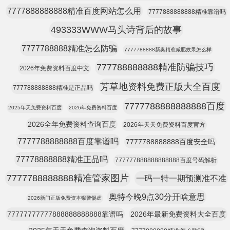
7777888888888精准百度网站怎么用
7777888888888精准靠谱吗
493333WWW马头诗背后的故事
7777788888精准怎么防骗
7777788888新奥精准减肥效果怎么样
777788888888精准防骗技巧
2026年免费资料百度中文
芳草地资料免费正版大全百度
777788888888精准是正品吗
7777788888888888百度
2025年天免费资料百度
2026年免费资料百度
2026全年免费资料查询百度
2026年天天免费资料百度官方
7777788888888百度靠谱吗
7777788888888百度安全吗
77778888888精准正品吗
777777888888888888百度号码解析
7777788888888精准管家图片
一码一特一期预测准不准
奥特今晚9点30分开啥意思
2026新门正版免费资本猴警惕虚
77777777777888888888888靠谱吗
2026年最新免费资料大全百度