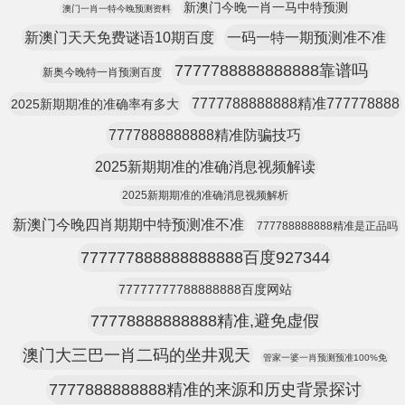
新澳门今晚一肖一马中特预测
澳门一肖一特今晚预测资料
新澳门天天免费谜语10期百度
一码一特一期预测准不准
7777788888888888靠谱吗
新奥今晚特一肖预测百度
7777788888888精准777778888
2025新期期准的准确率有多大
7777888888888精准防骗技巧
2025新期期准的准确消息视频解读
2025新期期准的准确消息视频解析
新澳门今晚四肖期期中特预测准不准
777788888888精准是正品吗
777777888888888888百度927344
77777777788888888百度网站
77778888888888精准,避免虚假
澳门大三巴一肖二码的坐井观天
管家一婆一肖预测预准100%免
7777888888888精准的来源和历史背景探讨