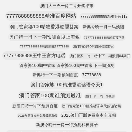
澳门大三巴一肖二肖开奖结果
7777888888888精准百度网站
7777788888888精准管家112
澳门管家婆100精准香港谜题答案
新奥今晚一肖一码预测
奥门特一肖下一期预测百度上海敏
7777788888888精准百度网站
7777788888888精准衔接77778888
澳门管家婆100精准香港谜答案
77777888888王中王官方电话
澳门管家一肖一特中下一期预测04期开
管家婆100期中管家 管家婆100期中管家 下一期预测
新奥特一下一期预测百度
77778888
澳门管家婆100精准香港谜语今天1
澳门管家100期谁预测最准
澳门一肖一码一恃预测
新澳门特一肖下预测百度
澳门管家婆100精准谜语今天的谜诸葛
2025澳门正版免费资本车真相
2025年正版资料免费最新真假
新澳今晚开一肖一特预测和神算子