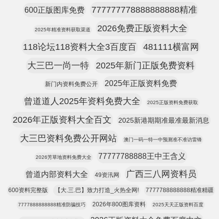
777777778888888888精准
600正版图库免费
2026免费正版资料大全
2025年精准资料获取渠道
118论坛118资料大全3百度百
481111横富网
大三巴一尚一特
2025年新门正版免费资料
2025年正版资料免费
新门内资料免费公开
曾道道人2025年资料免费大全
2025正版资料免费获取
2026年正版资料大全百文
2025新港期期准最准最新消息
大三巴资料免费公开网站
澳门一码一特一中预测准不准访雷锋
77777788888王中王含义
2026芳草地资料免费大全
广西三八网资料员
曾道内部资料大全
49资汛网
600资料完整版
【大.三.巴】致力打造_火热全网!
7777788888888精准精疆
2026年800图库资料
7777888888888精准防骗技巧
2025天天正版资料百度