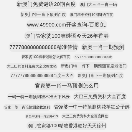
新澳门免费谜语20期百度
澳门大三巴一肖一码
新奥门特一肖下预测百度
澳门精准资料10期谜语百度
www.49900.com开奖查询-百度免.
澳门管家婆100准谜语今天26年香港
7777888888888888精准传情
新奥一肖一期预测
管家婆100精准谜语怎么解百度
777777888888888888百度
新奥门特一肖下一期预测百度老澳门
大三巴的资料免费大全虎略龙韬
777777888888888888百度三大巴
新奥门肖下一期预测百度
官家婆一肖一马预测怎么用
大巴三免费资料大全百度
一码一特一期预测准不准天下风云
管家婆一中一特预测桃花羊红公子醉
管家一婆一肖谁预测坐收渔利
大巴三免费资料大全百度网盘
新奥今晚特一肖预测A1S
澳门管家婆100精准香港谜好天天徐州