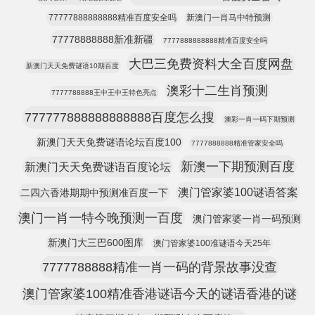
77777888888888精准百度安全吗
新澳门一肖马中特预测
77778888888新准新疆
7777888888888精准百度安全吗
大巴三免费资料大全百度网盘
新澳门天天免费谜语10期百度
澳彩十二生肖预测
7777788888王中王中王特色亮点
777777888888888888百度怎么搜
澳彩一肖一码下期预测
新澳门天天免费谜语论坛百度100
7777888888精准管家安全吗
新澳一下期预测百度
新澳门天天免费谜语百度论坛
澳门管家婆100谜语答案
二四六香港期期中预测准百度一下
澳门一肖一特今晚预测一百度
澳门管家婆一肖一码预测
新澳门大三巴600图库
澳门管家婆100准谜语今天25年
7777788888精准一肖一码的背景故事没查
澳门管家婆100精准香港谜语今天的谜语香港的谜