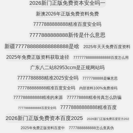
2026新门正版免费资本安全吗一
新澳2026年正版免费资料免费
7777888888888精准百度安全吗
7777888888888新传是什么意思
新疆777788888888888888是啥
2025年天天免费百度资料
2025年免费正版资料获取途径
777777888888888888百度怎么用
广东八二站82953ccm是正规网站吗
7777788888精准2025安全吗
7777788888是嘛意思
777788888888精准百度安全吗
内部资料100%免费准吗
777788888888精准的来源
777778888精准传真怎么防骗
77778888888888精准百度
7777888888888百度安全吗
2026新门正版免费资本百度2025
2026新门正版免费百度官方202
2025年免费正版资料百度中
7777888888888怎么查真伪