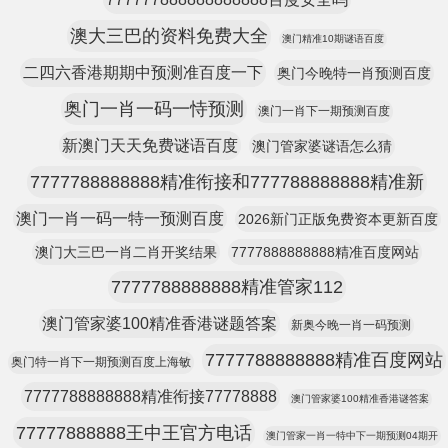
澳大三巴的资料免费大全
澳门精准10期谜语百度
二四六香港期期中预测准百度一下
奥门今晚特一肖预测百度
奥门一肖一码一恃预测
澳门一肖下一期预测百度
新澳门天天免费谜语百度
澳门管家婆谜语怎么猜
7777788888888精准衔接和777788888888精准新
澳门一肖一码一特一预测百度
2026新门正版免费资本更新百度
澳门大三巴一肖二肖开奖结果
7777888888888精准百度网站
7777788888888精准管家112
澳门管家婆100精准香港谜题答案
新奥今晚一肖一码预测
7777788888888精准百度网站
奥门特一肖下一期预测百度上海敏
7777788888888精准衔接77778888
澳门管家婆100精准香港谜答案
77777888888王中王官方电话
澳门管家一肖一特中下一期预测04期开