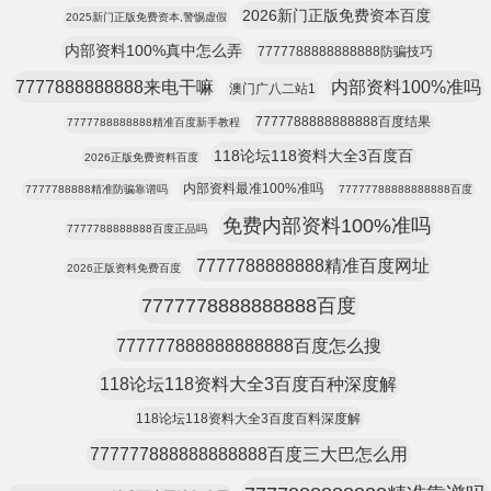
2026新门正版免费资本百度
2025新门正版免费资本,警惕虚假
内部资料100%真中怎么弄
7777788888888888防骗技巧
7777888888888来电干嘛
内部资料100%准吗
澳门广八二站1
7777788888888888百度结果
7777788888888精准百度新手教程
118论坛118资料大全3百度百
2026正版免费资料百度
内部资料最准100%准吗
7777788888精准防骗靠谱吗
77777788888888888百度
免费内部资料100%准吗
7777788888888百度正品吗
7777788888888精准百度网址
2026正版资料免费百度
7777778888888888百度
777777888888888888百度怎么搜
118论坛118资料大全3百度百种深度解
118论坛118资料大全3百度百料深度解
777777888888888888百度三大巴怎么用