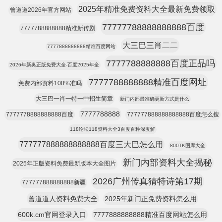
2025年精准免费资料大全最新免费领取
曾道道2026年官方网站
77777788888888888百度
7777788888888精准新传剧
大三巴三肖二二
7777888888888精准百度网站
7777788888888百度正品吗
2026年新奥正版免费大全-百度2025年全
7777788888888精准百度网址
免费内部资料100%准吗
大三巴一肖一特一中招生简章
新门内部最准确更新方式是什么
7777788888
7777778888888888百度
777777888888888888百度怎么搜
118论坛118资料大全3百度百种深度解
777777888888888888百度三大巴怎么用
800TK图库大全
新门内部资料大全揭秘
2025年正版资料免费最新版本大全图片
2026广州传真猜特诗第17期
777777888888888新疆
曾道道人资料免费大全
2025年新门正免费资料怎么用
600k.cm官网登录入口
7777888888888精准百度网站怎么用