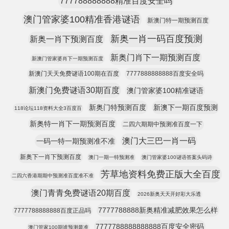
777788888888精准百度安全吗
澳门管家婆100精准香港谜语
新澳门特一期预测百度
新奥一肖一码百度预测
新奥一肖下预测百度
新奥门肖下一期预测百度
新澳门管家婆肖下一期预测百度
新澳门天天免费谜语100期在百度
7777888888888百度安全吗
新澳门免费谜语30期百度
澳门管家婆100精准谜语
新奥门特预测百度
新澳下一期百度预测
118论坛118资料大全3百度百
新奥特一肖下一期预测百度
二四六期期中预测准百度一下
澳门大三巴一肖一码
一码一特一期预测准不准
新奥下一肖下预测百度
澳门一期一特预测准
澳门管家婆100谜语答案头码诗
芳草地资料免费正版大全百度
二四六香港期期中预测准百度准不准
澳门青青免费谜语20期百度
2026新奥天天开好彩大乐透
7777788888新奥精准减肥效果怎么样
7777788888888百度正品吗
7777788888888888百度安全密码
澳门管家100期谁预测最准