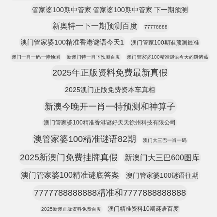
管家婆100期中管家 管家婆100期中管家 下一期预测
新奥特一下一期预测百度
77778888
澳门管家婆100精准香港谜语今天1
澳门管家100期谁预测最准
澳门一肖一码一恃预测
新澳门特一肖下预测百度
澳门管家婆100精准谜语今天的谜诸葛
2025年正版资料免费最新真假
2025澳门正版免费资本车真相
新澳今晚开一肖一特预测和神算子
澳门管家婆100精准香港谜好天天徐州科技有限公司
澳管家婆100精准谜语82期
澳门大三巴一肖一码
2025新澳门免费挂牌真假
新澳门大三巴600图库
澳门管家婆100精准谜底答案
澳门管家婆100谜语往期
7777788888888精准和7777888888888
澳门精准资料10期谜语百度
2025新澳正版资科免费百度