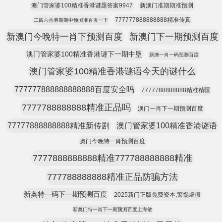
澳门管家婆100精准香港谜题答案9947
新澳门准期期准预测
777777888888888精准传真
二四六香港期期中预测准百度一下
新澳门今晚特一肖下预测百度
新澳门下一期预测百度
澳门管家婆100精准香港谜下一期中垦
新澳一肖一码预测百度
澳门管家婆100精准香港谜语今天的谜什么
777777888888888888百度安全吗
7777788888888精准精疆
7777788888888精准正品吗
澳门一肖下一期预测百度
77777888888888精准新传剧
澳门管家婆100精准香港谜语
奥门今晚特一肖预测百度
7777888888888精准777788888888精准
777788888888精准正品防骗方法
新奥特一码下一期预测百度
2025新门正版免费资本,警惕虚假
新奥门特一肖下一期预测百度上海敏