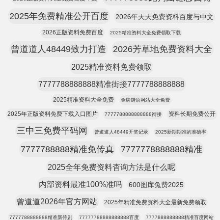
2025年免费精准公开百度
2026年天天免费资料百度与中文
2026正版资料免费百度
2025精准资料大全免费领取下载
曾道道人48449致力打造
2026芳草地免费资料大全
2025精准资料免费领取
7777788888888精准街接7777788888888
2025精准资料大全免费
金牌谜语网站大全免费
2025年正版资料免费下载入口图片
资料长期免费公开
7777788888888888衔接
三中三免费平码网
曾道道人48449开奖记录
2025新期期准的准确率
7777788888精准免传真
7777778888888精准
2025全年免费资料杳询方法是什么呢
内部资料最准100%准吗
600图库兔费2025
曾道道2026年官方网站
2025年精准免费资料大全最新免费领取
7777788888888精准新传剧
77777788888888888百度
7777888888888精准百度网站