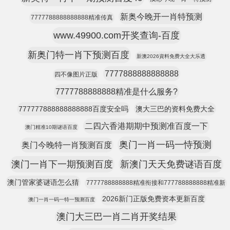
新奥今晚开一肖特预测
7777788888888888精准传真
www.49900.com开奖查询-百度
新奥门特一肖下预测百度
新澳2026資料免费大全大乐透
7777888888888888
四不像图片正版
7777788888888精准是什么服务?
777777888888888888百度安全吗
澳大三巴的资料免费大全
二四六香港期期中预测准百度一下
澳门精准10期谜语百度
奥门一肖一码一恃预测
奥门今晚特一肖预测百度
澳门一肖下一期预测百度
新澳门天天免费谜语百度
澳门管家婆谜语怎么猜
7777788888888精准衔接和777788888888精准新
2026新门正版免费资本更新百度
澳门一肖一码一特一预测百度
澳门大三巴一肖二肖开奖结果