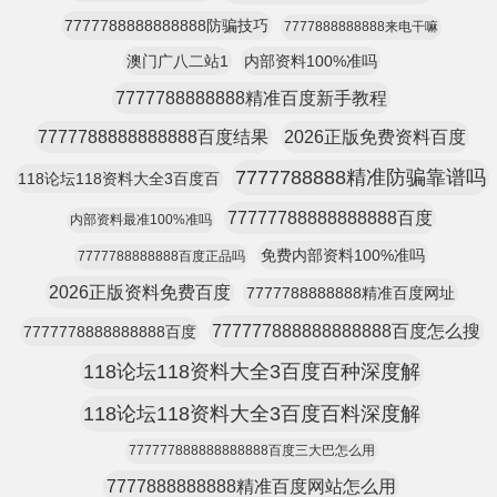
7777788888888888防骗技巧
7777888888888来电干嘛
澳门广八二站1
内部资料100%准吗
7777788888888精准百度新手教程
7777788888888888百度结果
2026正版免费资料百度
7777788888精准防骗靠谱吗
118论坛118资料大全3百度百
77777788888888888百度
内部资料最准100%准吗
免费内部资料100%准吗
7777788888888百度正品吗
2026正版资料免费百度
7777788888888精准百度网址
777777888888888888百度怎么搜
7777778888888888百度
118论坛118资料大全3百度百种深度解
118论坛118资料大全3百度百料深度解
777777888888888888百度三大巴怎么用
7777888888888精准百度网站怎么用