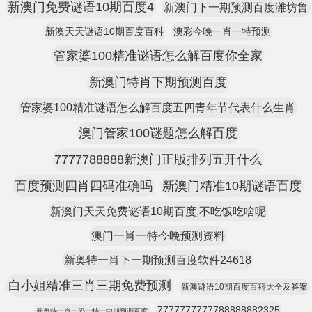
新澳门免费谜语10期百度4
新澳门下一期预测百度潍坊鲁
新澳天天谜语10期百度百科
澳彩今晚一肖一特预测
管家婆100精准谜语怎么解百度你全家
新澳门特肖下期预测百度
管家婆100精准谜语怎么解百度五四青年节代表什么生肖
澳门管家100谜题怎么解百度
7777788888新澳门正版排列五开什么
百度预测四肖四码准确吗
新澳门精准10期谜语百度
新澳门天天免费谜语10期百度,不吃饭吃啥呢
澳门一肖一特今晚预测资料
新奥特一肖下一期预测百度软件24618
白小姐精准三肖三期免费预测
新澳谜语10期百度百科大全及答案
7777777777788888882325
新奥特一肖一码一特一中期预测百度