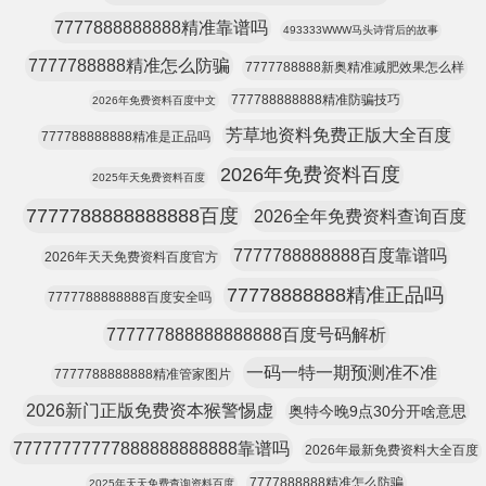
7777888888888精准靠谱吗
493333WWW马头诗背后的故事
7777788888精准怎么防骗
7777788888新奥精准减肥效果怎么样
777788888888精准防骗技巧
2026年免费资料百度中文
芳草地资料免费正版大全百度
777788888888精准是正品吗
2026年免费资料百度
2025年天免费资料百度
7777788888888888百度
2026全年免费资料查询百度
7777788888888百度靠谱吗
2026年天天免费资料百度官方
77778888888精准正品吗
7777788888888百度安全吗
777777888888888888百度号码解析
一码一特一期预测准不准
7777788888888精准管家图片
2026新门正版免费资本猴警惕虚
奥特今晚9点30分开啥意思
77777777777888888888888靠谱吗
2026年最新免费资料大全百度
7777888888精准怎么防骗
2025年天天免费查询资料百度