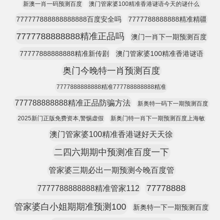
新澳一肖一码预测百度
澳门管家婆100精准香港谜语今天的谜什么
777777888888888888百度安全吗
7777788888888精准精疆
7777788888888精准正品吗
澳门一肖下一期预测百度
77777888888888精准新传剧
澳门管家婆100精准香港谜语
奥门今晚特一肖预测百度
7777888888888精准777788888888精准
777788888888精准正品防骗方法
新奥特一码下一期预测百度
2025新门正版免费资本,警惕虚假
新奥门特一肖下一期预测百度上海敏
澳门管家婆100精准香港谜好天天徐
二四六期期中预测准百度一下
管家婆三期必出一期预测今晚百度管
77778888
7777788888888精准管家112
管家婆白小姐期期准预测100
新奥特一下一期预测百度