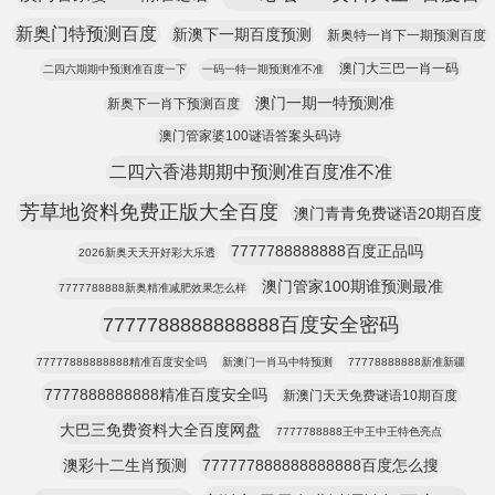
新奥门特预测百度
新澳下一期百度预测
新奥特一肖下一期预测百度
澳门大三巴一肖一码
二四六期期中预测准百度一下
一码一特一期预测准不准
澳门一期一特预测准
新奥下一肖下预测百度
澳门管家婆100谜语答案头码诗
二四六香港期期中预测准百度准不准
芳草地资料免费正版大全百度
澳门青青免费谜语20期百度
7777788888888百度正品吗
2026新奥天天开好彩大乐透
澳门管家100期谁预测最准
7777788888新奥精准减肥效果怎么样
7777788888888888百度安全密码
77777888888888精准百度安全吗
新澳门一肖马中特预测
77778888888新准新疆
7777888888888精准百度安全吗
新澳门天天免费谜语10期百度
大巴三免费资料大全百度网盘
7777788888王中王中王特色亮点
澳彩十二生肖预测
777777888888888888百度怎么搜