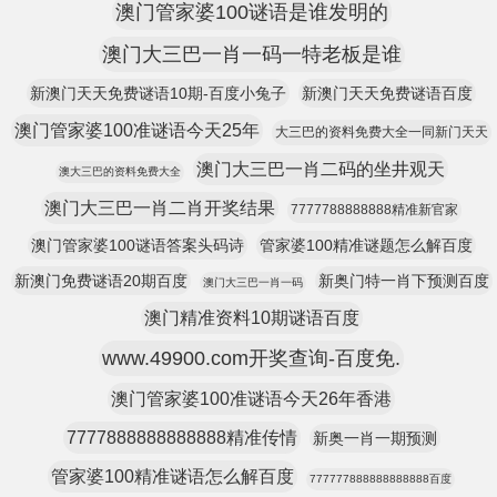
澳门管家婆100谜语是谁发明的
澳门大三巴一肖一码一特老板是谁
新澳门天天免费谜语10期-百度小兔子
新澳门天天免费谜语百度
澳门管家婆100准谜语今天25年
大三巴的资料免费大全一同新门天天
澳门大三巴一肖二码的坐井观天
澳大三巴的资料免费大全
澳门大三巴一肖二肖开奖结果
7777788888888精准新官家
澳门管家婆100谜语答案头码诗
管家婆100精准谜题怎么解百度
新澳门免费谜语20期百度
新奥门特一肖下预测百度
澳门大三巴一肖一码
澳门精准资料10期谜语百度
www.49900.com开奖查询-百度免.
澳门管家婆100准谜语今天26年香港
7777888888888888精准传情
新奥一肖一期预测
管家婆100精准谜语怎么解百度
777777888888888888百度