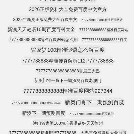
2026正版资料大全免费百度中文宫方
2025年新奥正版免费大全百度中文
7777788888888精准百度网站
新澳天天谜语10期百度百科大全
7777888888888精准百度网站
7777888888888精准百度网站怎么用
777777888888888888百度
管家婆100精准谜语怎么解百度
7777788888精准传真解析112.7777788888
777777888888888888百度三大巴
新奥门特一肖下一期预测百度老澳门
7777888888888精准百度网站927344
新奥门肖下一期预测百度
777777888888888888百度927344
新澳下一期预测百度
777777888888888888百度真假
澳门管家婆100精准香港谜好天天徐州
7777788888888精准衔接77778888
大巴三免费资料大全百度