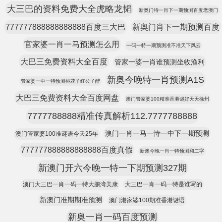
大三巴的资料免费大全虎略龙韬
新奥门特一肖下一期预测百度老澳门
777777888888888888百度三大巴
新奥门肖下一期预测百度
官家婆一肖一马预测怎么用
一码一特一期预测准不准天下风云
大巴三免费资料大全百度
管家一婆一肖谁预测坐收渔利
新奥今晚特一肖预测A1S
管家婆一中一特预测桃花羊红公子醉
大巴三免费资料大全百度网盘
澳门管家婆100精准香港谜好天天徐州
7777788888精准传真解析112.7777788888
澳门一肖一马一恃一中下一期预测
澳门管家婆100准谜语今天25年
777777888888888888百度真假
新澳今晚一肖一特预测和二字
新澳门开六今晚一特一下期预测327期
澳门大三巴一肖一码一特大鹏湾美康
大三巴一肖一码一特是谁写的
新澳门准期期准预测
澳门港家婆100期准香港谜语
新奥一肖一码百度预测