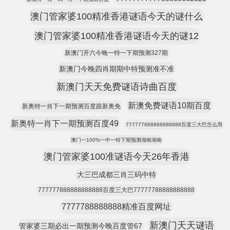
澳门管家婆100精准香港谜语今天的谜什么
澳门管家婆100精准香港谜语今天的谜12
新澳门开六今晚一特一下期预测327期
新澳门今晚四肖期期中特预测准不准
新澳门天天免费谜语诗曲百度
新澳免费谜语10期百度
新奥特一肖下一期预测百度跟新奥免
新奥特一肖下一期预测百度49
777777888888888888百度三大巴怎么用
澳门一100%一中一特下期预测湖南湖南
澳门管家婆100准谜语今天26年香港
大三巴成都三肖三码中特
777777888888888888百度三大巴77777788888888888
7777788888888精准百度网址
新澳门天天谜语
管家婆三期必出一期预测今晚百度管67