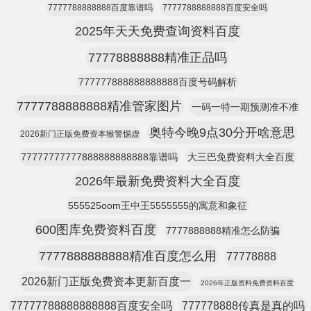
7777788888888百度靠谱吗
7777788888888百度安全吗
2025年天天免费查询资料百度
77778888888精准正品吗
777777888888888888百度号码解析
7777788888888精准管家图片
一码一特一期预测准不准
奥特今晚9点30分开啥意思
2026新门正版免费资本猴警惕虚
77777777777888888888888靠谱吗
大三巴免费资料大全百度
2026年最新免费资料大全百度
555525oom王中王5555555的寓意和象征
600图库免费资料百度
7777888888精准怎么防骗
7777888888888精准百度怎么用
77778888
2026新门正版免费资本更新百度一
2026年正版资料免费资料百度
77777788888888888百度安全吗
777778888传真是真的吗