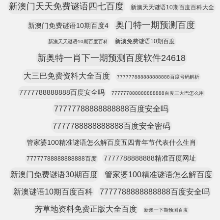
新澳门天天免费谜语四七百度
新澳天天谜语10期百度百科大全
奥门特一期预测百度
新澳门免费谜语10期百度4
新澳免费谜语10期百度
新澳天天谜语10期百度百科
新奥特一肖下一期预测百度软件24618
大三巴免费资料大全百度
777777888888888888百度号码解析
7777788888888百度安全吗
777777888888888888百度三大巴怎么用
77777788888888888百度安全吗
7777788888888888百度安全密码
管家婆100精准谜语怎么解百度五四青年节代表什么生肖
7777788888888精准百度网址
77777788888888888百度
新澳门免费谜语30期百度
管家婆100精准谜语怎么解百度
新澳谜语10期百度百科
7777788888888888百度安全吗
芳草地资料免费正版大全百度
新澳一下期预测百度